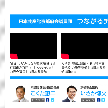
”命まもる”みつなが敦彦議員（ #
入学者増加に対応する #特別支
京都市左京区 ）【あなたのまち
援学校 の施設整備を #日本共産
の府会議員】 #日本共産党
党 #Shorts